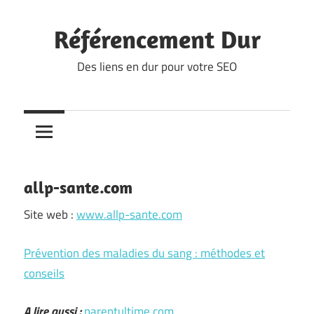
Skip
to
Référencement Dur
content
Des liens en dur pour votre SEO
allp-sante.com
Site web :
www.allp-sante.com
Prévention des maladies du sang : méthodes et
conseils
A lire aussi :
parentultime.com