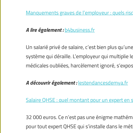
Manquements graves de l’employeur : quels risqu
A lire également :
b4business.fr
Un salarié privé de salaire, c’est bien plus qu’un
système qui déraille. L’employeur qui multiplie l
médicales oubliées, harcèlement ignoré, s’expo
A découvrir également :
lestendancesdemya.fr
Salaire QHSE : quel montant pour un expert en sé
32 000 euros. Ce n’est pas une énigme mathémati
pour tout expert QHSE qui s’installe dans le métie