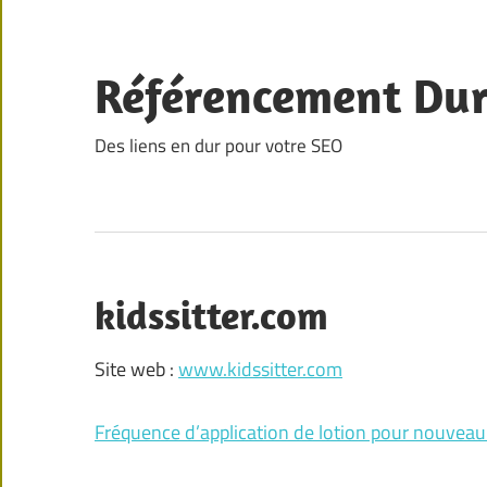
Skip
to
content
Référencement Du
Des liens en dur pour votre SEO
kidssitter.com
Site web :
www.kidssitter.com
Fréquence d’application de lotion pour nouveau-