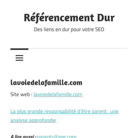
Skip
to
Référencement Dur
content
Des liens en dur pour votre SEO
lavoiedelafamille.com
Site web :
lavoiedelafamille.com
La plus grande responsabilité d’être parent : une
analyse approfondie
A lire aussi :
parentultime.com