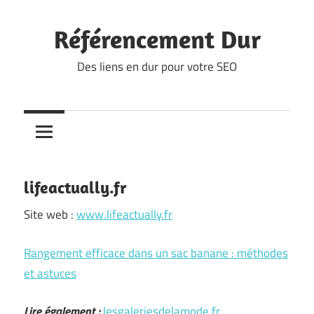
Skip
to
Référencement Dur
content
Des liens en dur pour votre SEO
lifeactually.fr
Site web :
www.lifeactually.fr
Rangement efficace dans un sac banane : méthodes
et astuces
Lire également :
lesgaleriesdelamode.fr