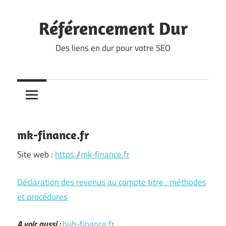
Skip
to
Référencement Dur
content
Des liens en dur pour votre SEO
mk-finance.fr
Site web :
https://mk-finance.fr
Déclaration des revenus au compte titre : méthodes
et procédures
A voir aussi :
hub-finance.fr