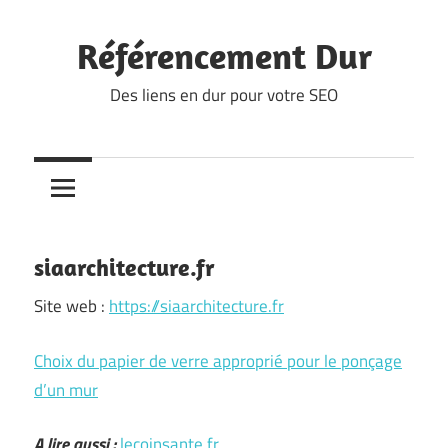
Skip
to
Référencement Dur
content
Des liens en dur pour votre SEO
siaarchitecture.fr
Site web :
https://siaarchitecture.fr
Choix du papier de verre approprié pour le ponçage
d’un mur
A lire aussi :
lecoinsante.fr